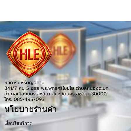
หจก.หัวเหรียญอีสาน
841/7 หมู่ 5 ซอย พระพุทธศรีไชยโย ตำบลหนองจะบก
อำเภอเมืองนครราชสีมา จังหวัดนครราชสีมา 30000
โทร. 085-4957093
นโยบายร้านค้า
เงื่อนไขบริการ