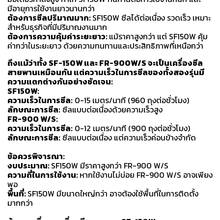
มีอายุการใช้งานยาวนานกว่า
ต้องการซีลปริมาณมาก:
SF150W ซีลได้ต่อเนื่อง รวดเร็ว เหมาะ
สำหรับธุรกิจที่มีปริมาณงานมาก
ต้องการความคุ้มค่าระยะยาว:
แม้ราคาสูงกว่า แต่ SF150W คุ้ม
ค่ากว่าในระยะยาว ด้วยความทนทานและประสิทธิภาพที่เหนือกว่า
ถึงแม้ว่าทั้ง SF-150W และ FR-900W/S จะเป็นเครื่องซีล
สายพานเหมือนกัน แต่ความเร็วในการซีลของทั้งสองรุ่นมี
ความแตกต่างกันอย่างชัดเจน:
SF150W:
ความเร็วในการซีล:
0-15 เมตร/นาที (960 ถุงต่อชั่วโมง)
ลักษณะการซีล:
ซีลแบบต่อเนื่องด้วยความเร็วสูง
FR-900 W/S:
ความเร็วในการซีล:
0-12 เมตร/นาที (900 ถุงต่อชั่วโมง)
ลักษณะการซีล:
ซีลแบบต่อเนื่อง แต่ความเร็วค่อนข้างจำกัด
ข้อควรพิจารณา:
งบประมาณ:
SF150W มีราคาสูงกว่า FR-900 W/S
ความถี่ในการใช้งาน:
หากใช้งานไม่บ่อย FR-900 W/S อาจเพียง
พอ
พื้นที่:
SF150W มีขนาดใหญ่กว่า อาจต้องใช้พื้นที่ในการติดตั้ง
มากกว่า