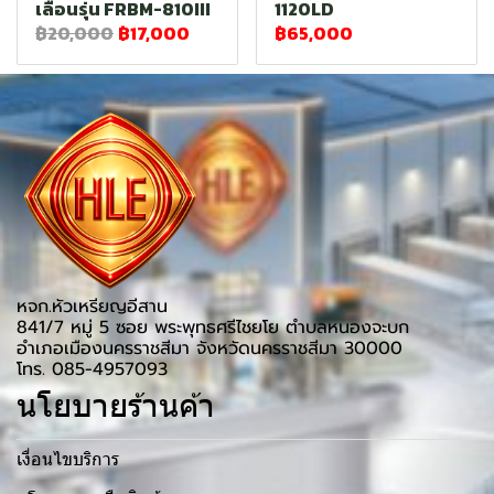
เลื่อนรุ่น FRBM-810III
1120LD
฿20,000
฿17,000
฿65,000
หจก.หัวเหรียญอีสาน
841/7 หมู่ 5 ซอย พระพุทธศรีไชยโย ตำบลหนองจะบก
อำเภอเมืองนครราชสีมา จังหวัดนครราชสีมา 30000
โทร. 085-4957093
นโยบายร้านค้า
เงื่อนไขบริการ