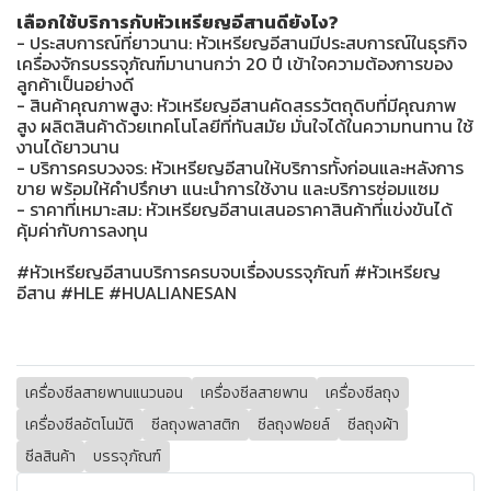
เลือกใช้บริการกับหัวเหรียญอีสานดียังไง?
- ประสบการณ์ที่ยาวนาน: หัวเหรียญอีสานมีประสบการณ์ในธุรกิจ
เครื่องจักรบรรจุภัณฑ์มานานกว่า 20 ปี เข้าใจความต้องการของ
ลูกค้าเป็นอย่างดี
- สินค้าคุณภาพสูง: หัวเหรียญอีสานคัดสรรวัตถุดิบที่มีคุณภาพ
สูง ผลิตสินค้าด้วยเทคโนโลยีที่ทันสมัย มั่นใจได้ในความทนทาน ใช้
งานได้ยาวนาน
- บริการครบวงจร: หัวเหรียญอีสานให้บริการทั้งก่อนและหลังการ
ขาย พร้อมให้คำปรึกษา แนะนำการใช้งาน และบริการซ่อมแซม
- ราคาที่เหมาะสม: หัวเหรียญอีสานเสนอราคาสินค้าที่แข่งขันได้
คุ้มค่ากับการลงทุน
#หัวเหรียญอีสานบริการครบจบเรื่องบรรจุภัณฑ์ #หัวเหรียญ
อีสาน #HLE #HUALIANESAN
เครื่องซีลสายพานแนวนอน
เครื่องซีลสายพาน
เครื่องซีลถุง
เครื่องซีลอัตโนมัติ
ซีลถุงพลาสติก
ซีลถุงฟอยล์
ซีลถุงผ้า
ซีลสินค้า
บรรจุภัณฑ์