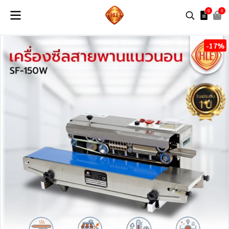
0
0
-17%