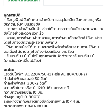
คุณสมบัติ:
- ซีลถุงพิมพ์วันที่: เหมาะสำหรับการระบุวันผลิต วันหมดอายุ หรือ
ข้อความอื่นๆ บนรอยซีล
- สายพานลำเลียงสินค้า: ช่วยให้สามารถวางสินค้าบนสายพานและ
ซีลได้อย่างสะดวก รวดเร็ว
- ควบคุมการทำงานง่าย: ควบคุมการทำงานด้วยสวิตซ์ ใช้งานง่าย
โดยไม่ต้องมีความรู้หรือทักษะพิเศษ
- ใช้งานต่อเนื่องได้นาน: มอเตอร์ไฟฟ้ากำลังแรง ทนทาน ใช้งาน
ต่อเนื่องได้นานโดยไม่ต้องกังวลเรื่องความร้อน
- รับประกัน 1 ปี: มั่นใจในคุณภาพสินค้าด้วยการรับประกัน 1 ปี
(ยกเว้นอะไหล่สิ้นเปลือง)
สเปค:
แรงดันไฟฟ้า: AC 220V/50Hz (หรือ AC 110V/60Hz)
กำลังไฟฟ้ามอเตอร์: 50 วัตต์
กำลังไฟฟ้าซีล: 300×2 วัตต์
ความเร็วในการซีล: 0-12(0-16) เมตร/นาที
ความกว้างรอยซีล: 10 มม.
ช่วงอุณหภูมิ: 0-300°C
ระยะห่างจากกึ่งกลางแท่งซีลถึงสายพาน: 10-14 มม.
ขนาดสายพาน: 840×180 มม.