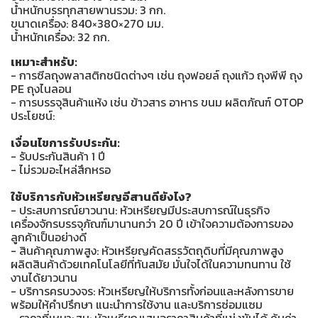
น้ำหนักบรรทุกสายพานรวม: 3 กก.
ขนาดเครื่อง: 840×380×270 มม.
น้ำหนักเครื่อง: 32 กก.
เหมาะสำหรับ:
- การซีลถุงพลาสติกชนิดต่างๆ เช่น ถุงฟอยล์ ถุงแก้ว ถุงพีพี ถุง
PE ถุงไนลอน
- การบรรจุสินค้าแห้ง เช่น ข้าวสาร อาหาร ขนม ผลิตภัณฑ์ OTOP
ประโยชน์:
เงื่อนไขการรับประกัน:
- รับประกันสินค้า 1 ปี
- ไม่รวมอะไหล่สึกหรอ
ใช้บริการกับหัวเหรียญอีสานดียังไง?
- ประสบการณ์ยาวนาน: หัวเหรียญมีประสบการณ์ในธุรกิจ
เครื่องจักรบรรจุภัณฑ์มานานกว่า 20 ปี เข้าใจความต้องการของ
ลูกค้าเป็นอย่างดี
- สินค้าคุณภาพสูง: หัวเหรียญคัดสรรวัตถุดิบที่มีคุณภาพสูง
ผลิตสินค้าด้วยเทคโนโลยีที่ทันสมัย มั่นใจได้ในความทนทาน ใช้
งานได้ยาวนาน
- บริการครบวงจร: หัวเหรียญให้บริการทั้งก่อนและหลังการขาย
พร้อมให้คำปรึกษา แนะนำการใช้งาน และบริการซ่อมแซม