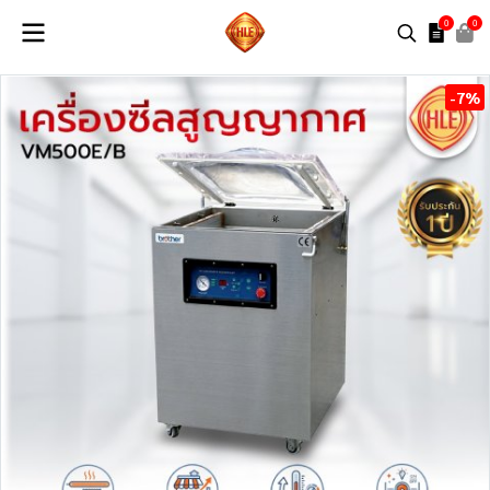
0
0
-7%