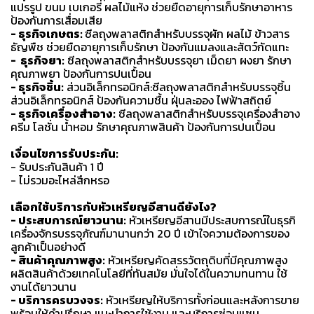
แปรรูป ขนม เบเกอรี่ ผลไม้แห้ง ช่วยยืดอายุการเก็บรักษาอาหาร
ป้องกันการเสื่อมเสีย
- ธุรกิจเกษตร:
ซีลถุงพลาสติกสำหรับบรรจุผัก ผลไม้ ข้าวสาร
ธัญพืช ช่วยยืดอายุการเก็บรักษา ป้องกันแมลงและสัตว์กัดแทะ
- ธุรกิจยา:
ซีลถุงพลาสติกสำหรับบรรจุยา เม็ดยา ผงยา รักษา
คุณภาพยา ป้องกันการปนเปื้อน
- ธุรกิจชิ้น:
ส่วนอิเล็กทรอนิกส์:ซีลถุงพลาสติกสำหรับบรรจุชิ้น
ส่วนอิเล็กทรอนิกส์ ป้องกันความชื้น ฝุ่นละออง ไฟฟ้าสถิตย์
- ธุรกิจเครื่องสำอาง:
ซีลถุงพลาสติกสำหรับบรรจุเครื่องสำอาง
ครีม โลชั่น น้ำหอม รักษาคุณภาพสินค้า ป้องกันการปนเปื้อน
เงื่อนไขการรับประกัน:
- รับประกันสินค้า 1 ปี
- ไม่รวมอะไหล่สึกหรอ
เลือกใช้บริการกับหัวเหรียญอีสานดียังไง?
- ประสบการณ์ยาวนาน:
หัวเหรียญอีสานมีประสบการณ์ในธุรกิ
เครื่องจักรบรรจุภัณฑ์มานานกว่า 20 ปี เข้าใจความต้องการของ
ลูกค้าเป็นอย่างดี
- สินค้าคุณภาพสูง:
หัวเหรียญคัดสรรวัตถุดิบที่มีคุณภาพสูง
ผลิตสินค้าด้วยเทคโนโลยีที่ทันสมัย มั่นใจได้ในความทนทาน ใช้
งานได้ยาวนาน
- บริการครบวงจร:
หัวเหรียญให้บริการทั้งก่อนและหลังการขาย
พร้อมให้คำปรึกษา แนะนำการใช้งาน และบริการซ่อมแซม