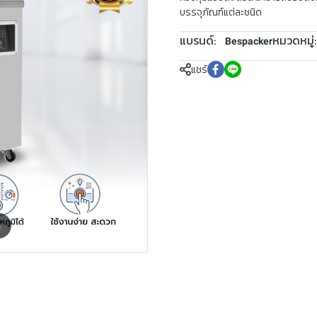
บรรจุภัณฑ์แต่ละชนิด
แบรนด์:
หมวดหมู่:
Bespacker
แชร์
m