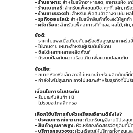
- ร้านอาหาร:
สำหรับแพ็คอาหารสด, อาหารแห้ง, เครื
- ร้านเบเกอรี่:
สำหรับแพ็คขนมปัง, คุกกี้, เค้ก, หรื
- ร้านขายของชำ:
สำหรับแพ็คสินค้าต่างๆ เช่น ผลไม้
- ธุรกิจออนไลน์:
สำหรับแพ็คสินค้าที่จะส่งให้ลูกค
- ครัวเรือน:
สำหรับแพ็คอาหารที่ทำเอง, ผลไม้, ผัก, ห
ข้อดี:
- ราคาไม่แพงเมื่อเทียบกับเครื่องซีลสูญญากาศรุ่นอื
- ใช้งานง่าย เหมาะสำหรับผู้เริ่มต้นใช้งาน
- ซีลได้หลากหลายผลิตภัณฑ์
- มีระบบป้องกันความร้อนเกิน เพื่อความปลอดภัย
ข้อเสีย:
- ขนาดห้องซีลเล็ก อาจไม่เหมาะสำหรับผลิตภัณฑ์ที
- กำลังไฟไม่สูงมาก อาจไม่เหมาะสำหรับธุรกิจที่มีป
เงื่อนไขการรับประกัน
- รับประกันสินค้า 1 ปี
- ไม่รวมอะไหล่สึกหรอ
เลือกใช้บริการกับหัวเหรียญอีสานดียังไง?
- ประสบการณ์ยาวนาน:
หัวเหรียญอีสานมีประสบกา
- สินค้าคุณภาพสูง:
หัวเหรียญคัดสรรวัตถุดิบที่มี
- บริการครบวงจร:
หัวเหรียญให้บริการทั้งก่อนแ