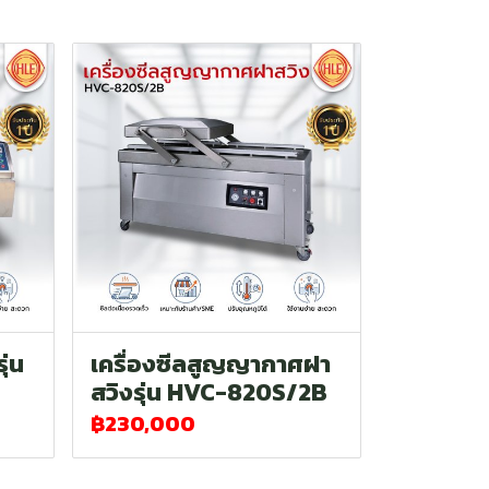
ุ่น
เครื่องซีลสูญญากาศฝา
สวิงรุ่น HVC-820S/2B
฿230,000