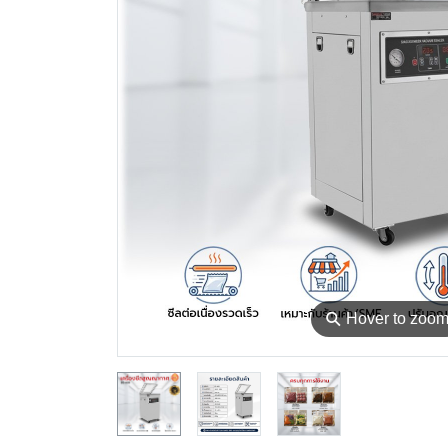
⚲
Hover to zoo