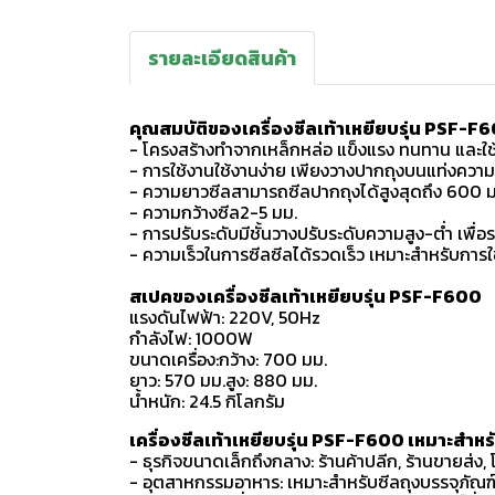
รายละเอียดสินค้า
คุณสมบัติของเครื่องซีลเท้าเหยียบรุ่น PSF-F
- โครงสร้างทำจากเหล็กหล่อ แข็งแรง ทนทาน และใ
- การใช้งานใช้งานง่าย เพียงวางปากถุงบนแท่งความร
- ความยาวซีลสามารถซีลปากถุงได้สูงสุดถึง 600 มม
- ความกว้างซีล2-5 มม.
- การปรับระดับมีชั้นวางปรับระดับความสูง-ต่ำ เพื่
- ความเร็วในการซีลซีลได้รวดเร็ว เหมาะสำหรับการใช
สเปคของเครื่องซีลเท้าเหยียบรุ่น PSF-F600
แรงดันไฟฟ้า: 220V, 50Hz
กำลังไฟ: 1000W
ขนาดเครื่อง:กว้าง: 700 มม.
ยาว: 570 มม.สูง: 880 มม.
น้ำหนัก: 24.5 กิโลกรัม
เครื่องซีลเท้าเหยียบรุ่น PSF-F600 เหมาะสำหร
- ธุรกิจขนาดเล็กถึงกลาง: ร้านค้าปลีก, ร้านขายส่ง
- อุตสาหกรรมอาหาร: เหมาะสำหรับซีลถุงบรรจุภัณฑ์อ