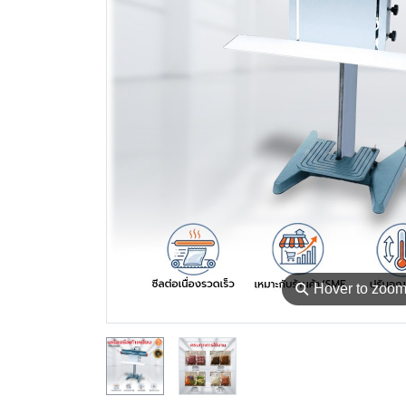
⚲
Hover to zoo