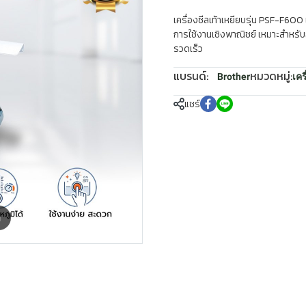
เครื่องซีลเท้าเหยียบรุ่น PSF-F600 
การใช้งานเชิงพาณิชย์ เหมาะสำหรั
รวดเร็ว
แบรนด์:
หมวดหมู่:
Brother
เคร
แชร์
m