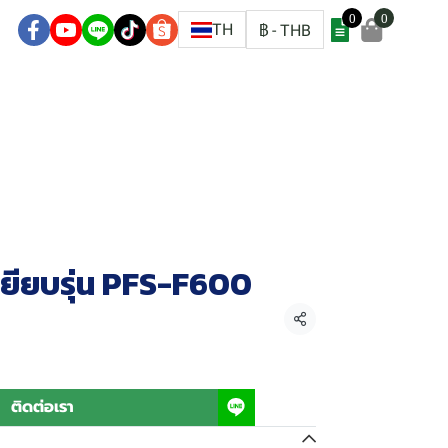
0
0
ชิก
TH
฿
-
THB
เหยียบรุ่น PFS-F600
แชร์
ติดต่อเรา