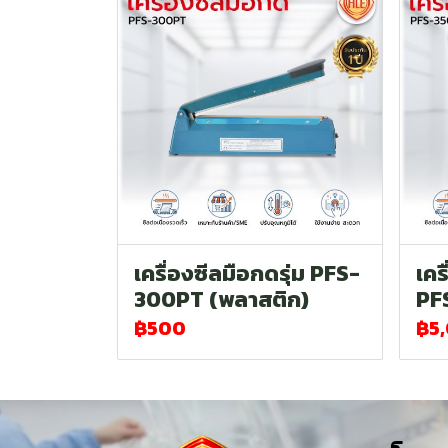
เครื่องซีลมือกดรุ่ม PFS-
เคร
300PT (พลาสติก)
PF
฿500
฿5