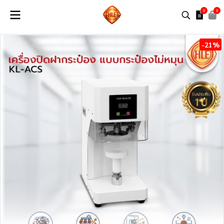
0
0
-21%