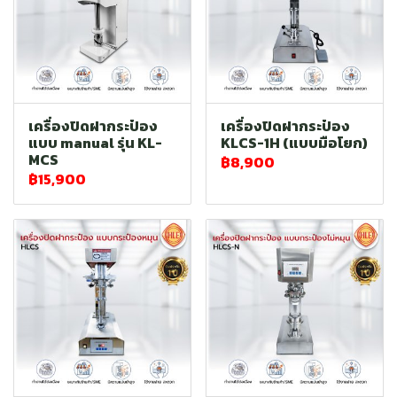
เครื่องปิดฝากระป๋อง
เครื่องปิดฝากระป๋อง
แบบ manual รุ่น KL-
KLCS-1H (แบบมือโยก)
MCS
฿8,900
฿15,900