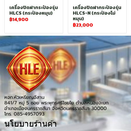
เครื่องปิดฝากระป๋องรุ่น
เครื่องปิดฝากระป๋องรุ่น
HLCS (กระป๋องหมุน)
HLCS-N (กระป๋องไม่
หมุน)
฿14,900
฿23,000
หจก.หัวเหรียญอีสาน
841/7 หมู่ 5 ซอย พระพุทธศรีไชยโย ตำบลหนองจะบก
อำเภอเมืองนครราชสีมา จังหวัดนครราชสีมา 30000
โทร. 085-4957093
นโยบายร้านค้า