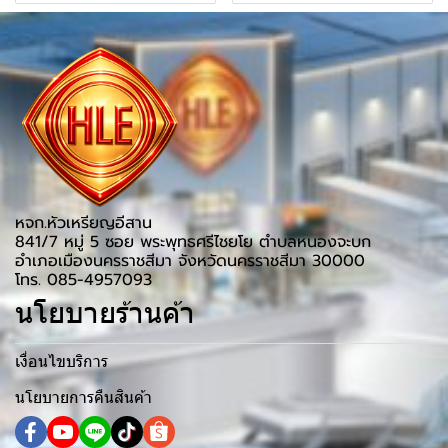
หจก.หัวเหรียญอีสาน
841/7 หมู่ 5 ซอย พระพุทธศรีไชยโย ตำบลหนองจะบก
อำเภอเมืองนครราชสีมา จังหวัดนครราชสีมา 30000
โทร. 085-4957093
นโยบายร้านค้า
เงื่อนไขบริการ
นโยบายการคืนสินค้า