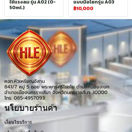
ใช้แรงลม รุ่น A02 (0-
แบบมือโยกรุ่น A03
50ml.)
฿10,000
หจก.หัวเหรียญอีสาน
841/7 หมู่ 5 ซอย พระพุทธศรีไชยโย ตำบลหนองจะบก
อำเภอเมืองนครราชสีมา จังหวัดนครราชสีมา 30000
โทร. 085-4957093
นโยบายร้านค้า
เงื่อนไขบริการ