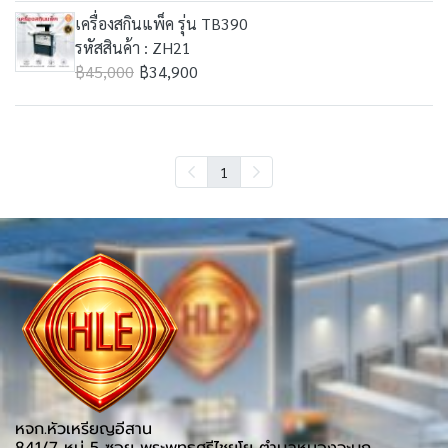
เครื่องสกินแพ็ค รุ่น TB390
รหัสสินค้า : ZH21
฿45,000
฿34,900
1
หจก.หัวเหรียญอีสาน