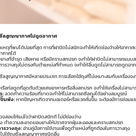
องซีลสูญญากาศไม่ดูดอากาศ
าเหตุที่พบได้บ่อยที่สุด การที่ฝาปิดไม่สนิทจะทำให้เกิดช่องว่างให้อากาศเ
ากาศได้
างที่ชำรุด เสียหาย หรือมีคราบสกปรก จะทำให้ฝาปิดไม่สามารถแนบสนิ
การวางถุงไม่ตรงกับตำแหน่งที่กำหนด จะทำให้ลิ้นดูดไม่สามารถดูดอา
ซีลสูญญากาศมีหลายประเภท การเลือกใช้ถุงที่ไม่เหมาะสมกับเครื่องจะท
หรือท่อดูดที่อุดตันด้วยเศษอาหารหรือสิ่งสกปรก จะทำให้เครื่องไม่สา
ด:
ลวดทำความร้อนที่ขาดจะทำให้ไม่สามารถซีลถุงได้อย่างสมบูรณ์
ั๊มพัง:
หากปัญหาเกิดจากมอเตอร์หรือแวคคั่มปั๊ม จะต้องมีการซ่อมแ
จสอบให้แน่ใจว่าฝาปิดสนิทดี ไม่มีช่องว่าง
: ทำความสะอาดขอบยางให้ปราศจากฝุ่นละอองและคราบสกปรก
ารวางถุง:
อ่านคู่มือการใช้งานเพื่อดูตำแหน่งที่ถูกต้องในการวางถุง
ยนไปใช้ถุงซีลสูญญากาศชนิดอื่น