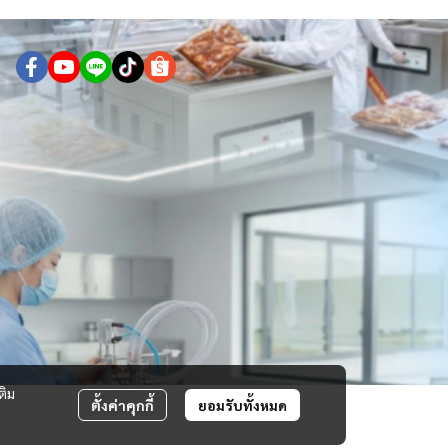
ติม
ตั้งค่าคุกกี้
ยอมรับทั้งหมด