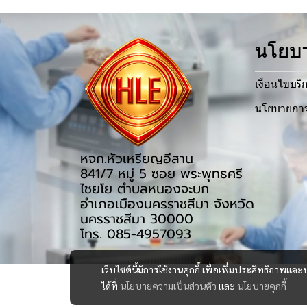
นโยบา
เงื่อนไขบริ
นโยบายการ
หจก.หัวเหรียญอีสาน
841/7 หมู่ 5 ซอย พระพุทธศรี
ไชยโย ตำบลหนองจะบก
อำเภอเมืองนครราชสีมา จังหวัด
นครราชสีมา 30000
โทร. 085-4957093
เว็บไซต์นี้มีการใช้งานคุกกี้ เพื่อเพิ่มประสิทธิภาพ
ได้ที่
นโยบายความเป็นส่วนตัว
และ
นโยบายคุกกี้