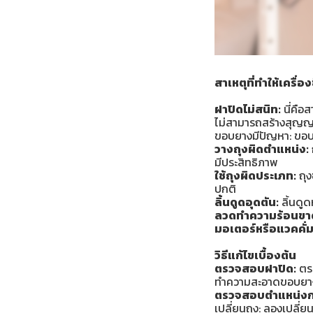
สาเหตุที่ทำให้
เครื่
ฝาปิดไม่สนิท:
นี่คือส
ไม่สามารถสร้างสุญญ
ขอบยางมีปัญหา: ขอบย
วางถุงผิดตำแหน่ง:
มีประสิทธิภาพ
ใช้ถุงผิดประเภท:
ถุง
ปกติ
ลิ้นดูดอุดตัน:
ลิ้นดูด
ลวดทำความร้อนขา
มอเตอร์หรือแวคคั่มป
วิธีแก้ไขเบื้องต้น
ตรวจสอบฝาปิด:
ตรว
ทำความสะอาดขอบยาง
ตรวจสอบตำแหน่งก
เปลี่ยนถุง: ลองเปลี่