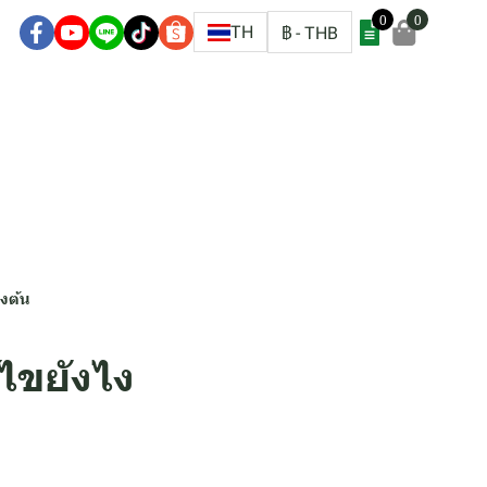
0
0
ชิก
TH
฿
-
THB
องต้น
ไขยังไง