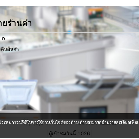
ยร้านค้า
การ
คืนสินค้า
และประสบการณ์ที่ดีในการใช้งานเว็บไซต์ของท่าน ท่านสามารถอ่านรายละเอียดเพิ่มเ
Copyright | All Rights Reserved | Powered by Hualianesan
ผู้เข้าชมวันนี้
1,026