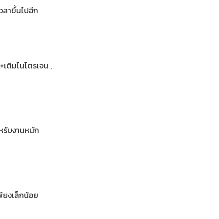
วลาขึ้นไปอีก
ง+เติมไนโตรเจน ,
ำหรับงานหนัก
พียงเล็กน้อย