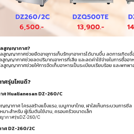
งซีลสูญญากาศ?
ซีลสูญญากาศช่วยยืดอายุการเก็บรักษาอาหารได้นานขึ้น ลดการเกิดเชื้
องซีลสูญญากาศช่วยลดปริมาณอาหารที่เสีย และลดค่าใช้จ่ายในการซื้ออา
ซีลสูญญากาศช่วยให้การจัดเก็บอาหารเป็นระเบียบเรียบร้อย และพกพ
าศรุ่นไหนดี?
ญากาศ Hualianesan DZ-260/C
ลสูญญากาศ โครงสร้างแข็งแรง, เมนูภาษาไทย, ฝาใสเห็นกระบวนการซีล
มาะสำหรับ ผู้เริ่มต้นใช้งาน, ครอบครัวขนาดเล็ก
ูญญากาศรุ่นDZ-260/C
ญากาศ DZ-260/2C