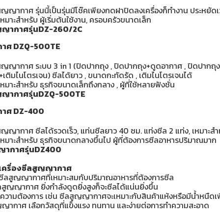
สูญญากาศ รุ่นนี้เป็นรุ่นมีโช๊คเพียงกดฝาปิดลงเครื่องก็ทำงาน ประหยัดเ
มาะสำหรับ ผู้เริ่มต้นใช้งาน, ครอบครัวขนาดเล็ก
สูญญากาศรุ่นDZ-260/2C
ญากาศ DZQ-500TE
สูญญากาศ ระบบ 3 in 1 (ปิดปากถุง , ปิดปากถุง+ดูดอากาศ , ปิดปากถุ
เติมไนโตรเจน) ซีลได้ยาว , ขนาดกะทัดรัด , เติมไนโตรเจนได้
มาะสำหรับ ธุรกิจขนาดเล็กถึงกลาง , ผู้ที่ใช้หลายฟังชั่น
สูญญากาศรุ่นDZQ-500TE
ากาศ DZ-400
สูญญากาศ ซีลได้รวดเร็ว, แท่นซีลยาว 40 ซม. แท่งซีล 2 แท่ง, เหมาะส
หมาะสำหรับ ธุรกิจขนาดกลางขึ้นไป ผู้ที่ต้องการซีลอาหารปริมาณมาก
ูญญากาศรุ่นDZ400
อเครื่องซีลสูญญากาศ
ซีลสูญญากาศที่เหมาะสมกับปริมาณอาหารที่ต้องการซีล
สูญญากาศ ยิ่งกำลังดูดยิ่งสูงก็จะซีลได้แน่นยิ่งขึ้น
กับความต้องการ เช่น ซีลสูญญากาศจะเหมาะกับสินค้าแห้งหรือมีน้ำหนืดเ
ูญญากาศ เลือกวัสดุที่แข็งแรง ทนทาน และง่ายต่อการทำความสะอาด