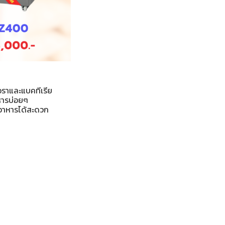
อราและแบคทีเรีย
หารบ่อยๆ
าอาหารได้สะดวก