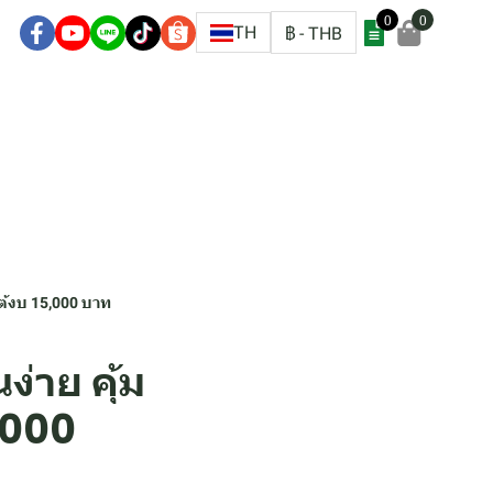
0
0
ชิก
TH
฿
-
THB
ใต้งบ 15,000 บาท
่าย คุ้ม
5,000