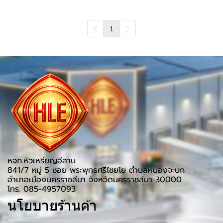
1
หจก.หัวเหรียญอีสาน
841/7 หมู่ 5 ซอย พระพุทธศรีไชยโย ตำบลหนองจะบก
อำเภอเมืองนครราชสีมา จังหวัดนครราชสีมา 30000
โทร. 085-4957093
นโยบายร้านค้า