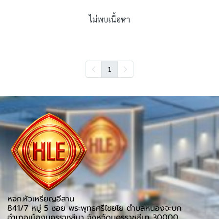
ไม่พบเนื้อหา
1
หจก.หัวเหรียญอีสาน
841/7 หมู่ 5 ซอย พระพุทธศรีไชยโย ตำบลหนองจะบก
อำเภอเมืองนครราชสีมา จังหวัดนครราชสีมา 30000