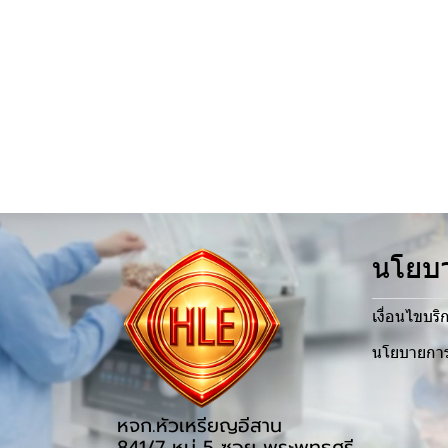
นโยบา
เงื่อนไขบริ
นโยบายการ
หจก.หัวเหรียญอีสาน
841/7 หมู่ 5 ซอย พระพุทธศรี