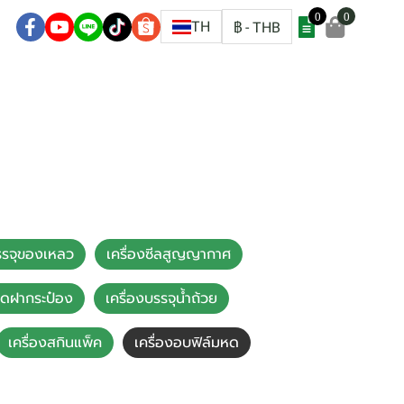
0
0
ชิก
TH
฿
-
THB
บรรจุของเหลว
เครื่องซีลสูญญากาศ
ปิดฝากระป๋อง
เครื่องบรรจุน้ำถ้วย
เครื่องสกินแพ็ค
เครื่องอบฟิล์มหด